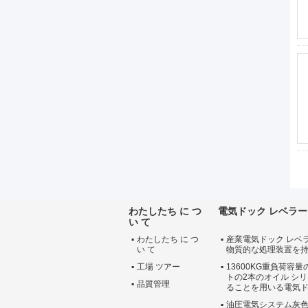
わたしたち に つ
電気ドック レベラー
い て
わたしたち に つ
産業電気ドック レベ
い て
物質的な処理装置を
工場 ツアー
13600KG重負荷容
トの2本のオイル シ
品質管理
ることを用いる電気ド
油圧電気システム灰