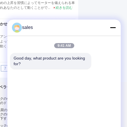
めの上昇を習慣によってモーターを備えられる車
あなたのとして動くことがで...
続きを読む
かせるアンテナを切り
連絡先
sales
テナを切ります 記述: 1. 移動式油圧揚げべら
よってモーターを備えられる車輪の歩行である場
9:41 AM
動くことができます非常に携帯用および簡単切っ
Good day, what product are you looking 
for?
7
8
9
>>
>|
ベラー
連絡 ください
クの傾斜路、頑丈な
連絡 ください
のドック レベラー
引金 を 求め て くだ
負荷のための望遠鏡
さい
クの傾斜路、ドック
E-Mail
下すこと
サイトマップ
のドックの傾斜路、記号