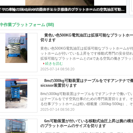
黄色い色500KG電気油圧は拡張可能なプラットホームが付いている上昇を切ります
(88)
中作業プラットフォーム
黄色い色500KG電気油圧は拡張可能なプラットホ
切ります
黄色い色500KG電気油圧は拡張可能なプラットホームが付い
ットホームが付いている上昇をです移動式専門の安全切れ
拡張可能なプラットホームとのaである空気の働きプラット
続きを読む
2025-07-14 08:56:20
8mの300kg可動装置はテーブルをですアンテナ
sicssor装置切ります
8mの300kg可動装置はテーブルをですアンテナで働いている
はテーブルをです空気仕事のための専門装置切ります。そ
る仕事プラットホームは軽い積載量（300kg-500kg）、
2025-07-14 08:56:20
6m可動装置が付いている移動式油圧上昇は腕の構造およ
のプラットホームのサイズを切ります