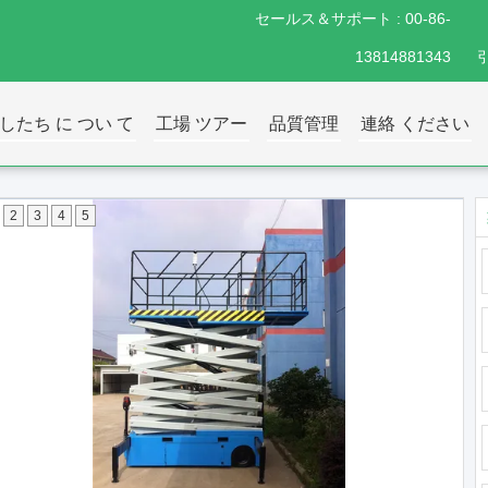
セールス＆サポート :
00-86-
13814881343
したち に つい て
工場 ツアー
品質管理
連絡 ください
2
3
4
5