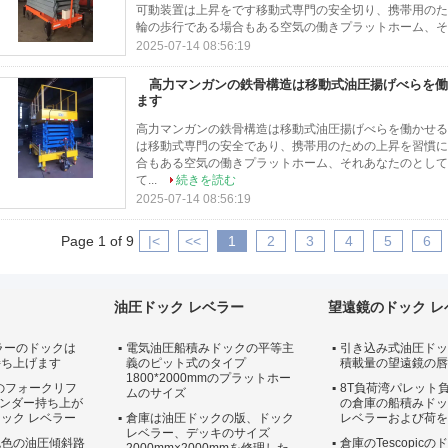
可動装置は上昇をです移動式専門の安全切り、携帯用のた
輪の歩行である場合もある空気の働きプラットホーム、それ
2025-07-14 08:56:19
高力マンガンの鉄骨構造は移動式油圧揚げべらを働
ます
高力マンガンの鉄骨構造は移動式油圧揚げべらを働かせるアン
は移動式専門の安全であり、携帯用のための上昇を習慣に
合もある空気の働きプラットホーム、それあなたのとして
て...
続きを読む
2025-07-14 08:56:19
Page 1 of 9
|<
<<
1
2
3
4
5
6
油圧ドック レベラー
望遠鏡のドック レ
ラーのドックは
電気油圧船積みドックの平等主
引き込み式油圧ドッ
持ち上げます
義のピット式のタイプ
積載量の望遠鏡の唇
1800*2000mmのプラットホー
量のフォークリフ
8T負荷湾パレット
ムのサイズ
リンダー持ち上が
の倉庫の船積みドッ
ック レベラー
倉庫は油圧ドックの版、ドック
レベラーおよび荷を
レベラー、デッキのサイズ
色色の油圧傾斜路
倉庫のTescopic