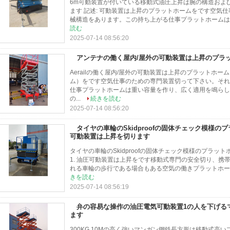
6m可動装置が付いている移動式油圧上昇は腕の構造および1
ます 記述: 可動装置は上昇のプラットホームをです空気
械構造をあります。この持ち上がる仕事プラットホームは軽い積載
読む
2025-07-14 08:56:20
アンテナの働く屋内/屋外の可動装置は上昇のプラ
Aerailの働く屋内/屋外の可動装置は上昇のプラットホー
ム）をです空気仕事のための専門装置切って下さい。それ
仕事プラットホームは重い容量を作り、広く適用を鳴らし
の...
続きを読む
2025-07-14 08:56:20
タイヤの車輪のSkidproofの固体チェック模様
可動装置は上昇を切ります
タイヤの車輪のSkidproofの固体チェック模様のプラッ
1. 油圧可動装置は上昇をです移動式専門の安全切り、携
れる車輪の歩行である場合もある空気の働きプラットホーム
きを読む
2025-07-14 08:56:19
弁の容易な操作の油圧電気可動装置1の人を下げる
ます
300KG 10Mの高く強いマンガン鋼鉄長方形は移動式高いプ