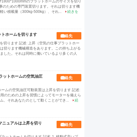
800*1000mmのプラットホームのサイズを切り
仕事のための専門装置切ります。それは切ります機
量（300kg-500kg）、それ...
続きを
ットホームを切ります
連絡先
ムを切ります 記述: 上昇（空気の仕事プラットホー
は切ります機械構造をあります。この持ち上がる
ました。それは同時に働いているより多くの人
のプラットホームの空気油圧
連絡先
トホームの空気油圧可動装置は上昇を切ります 記述:
帯用のための上昇を習慣によってモーターを備えら
、それあなたのとして動くことができ...
続
マニュアルは上昇を切り
連絡先
ラットホームを切ります 記述: 1. 移動式高いプ