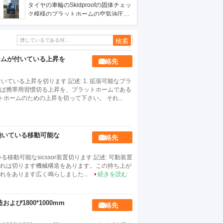
タイヤの車輪のSkidproofの固体チェッ
ク模様のプラットホームの空気油圧可
動装置は上昇を切ります
ームが付いている上昇を
連絡先
ている上昇を切ります 記述: 1. 拡張可能なプラ
ば携帯用習慣切る上昇を、プラットホームである
ホームのための上昇を切って下さい。 それ...
で働いている移動可能な
連絡先
移動可能なsicssor装置切ります 記述: 可動装置
れは切ります機械構造をあります。この持ち上が
それをあります広く鳴らしました...
続きを読む
び1800*1000mm
連絡先