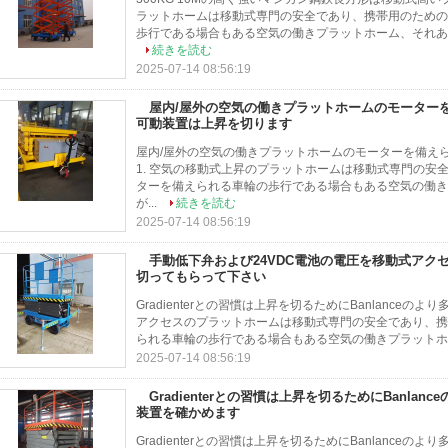
ラットホームは移動式専門の安全であり、携帯用のための
歩行である場合もある空気の働きプラットホーム、それあな
続きを読む
2025-07-14 08:56:19
屋内/屋外の空気の働きプラットホームのモーター
可動装置は上昇を切ります
屋内/屋外の空気の働きプラットホームのモーターを備えら
1. 空気の移動式上昇のプラットホームは移動式専門の安
ターを備えられる車輪の歩行である場合もある空気の働き
が...
続きを読む
2025-07-14 08:56:19
手動低下弁および24VDC電池の電圧を移動式アク
切ってもらって下さい
Gradienterとの習慣は上昇を切るためにBanlanceのよ
アクセスのプラットホームは移動式専門の安全であり、携
られる車輪の歩行である場合もある空気の働きプラットホー
2025-07-14 08:56:19
Gradienterとの習慣は上昇を切るためにBanla
装置を確かめます
Gradienterとの習慣は上昇を切るためにBanlanceのよ