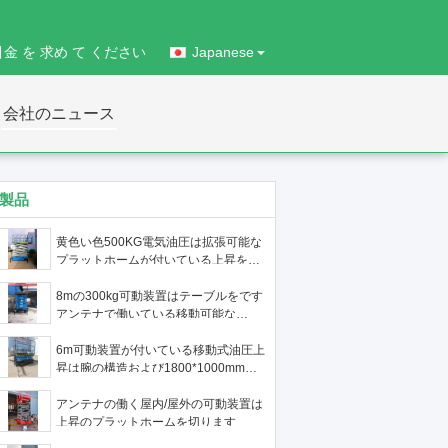
引金 を 求め て ください
Japanese
会社のニュース
製品
黄色い色500KG電気油圧は拡張可能な
プラットホームが付いている上昇を切
ります
8mの300kg可動装置はテーブルをです
アンテナで働いている移動可能な
sicssor装置切ります
6m可動装置が付いている移動式油圧上
昇は腕の構造および1800*1000mmの
プラットホームのサイズを切ります
アンテナの働く屋内/屋外の可動装置は
上昇のプラットホームを切ります