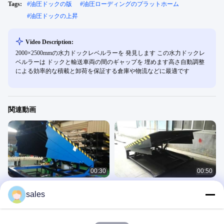
Tags:
#
油圧ドックの版
#
油圧ローディングのプラットホーム
#
油圧ドックの上昇
Video Description:
2000×2500mmの水力ドックレベルラーを 発見します この水力ドックレ
ベルラーは ドックと輸送車両の間のギャップを 埋めます高さ自動調整
による効率的な積載と卸荷を保証する倉庫や物流などに最適です
関連動画
00:30
00:50
10T 水力ドックレベルは非常に役立
電動ドックレベラーは、積み込みベ
sales
ちます 荷台での作業効率を向上させ
イでのフォークリフトによる積み降
る
ろしが容易です。
Hydraulic Dock Leveler
Hydraulic Dock Leveler
November 16, 2020
November 13, 2020