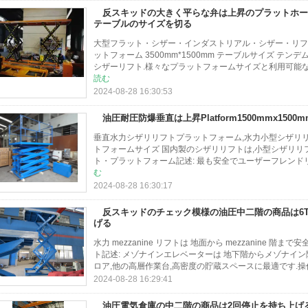
反スキッドの大きく平らな弁は上昇のプラットホーム35
テーブルのサイズを切る
大型フラット・シザー・インダストリアル・シザー・リフ
ットフォーム 3500mm*1500mm テーブルサイズ テ
シザーリフト.様々なプラットフォームサイズと利用可能なオ
読む
2024-08-28 16:30:53
油圧耐圧防爆垂直は上昇Platform1500mmx150
垂直水力シザリリフトプラットフォーム,水力小型シザリリフト
トフォームサイズ 国内製のシザリリフトは,小型シザリリ
ト・プラットフォーム記述: 最も安全でユーザーフレンドリー
む
2024-08-28 16:30:17
反スキッドのチェック模様の油圧中二階の商品は6
げる
水力 mezzanine リフトは 地面から mezzanine
ト記述: メゾナインエレベーターは 地下階からメゾナイン
ロア,他の高層作業台,高密度の貯蔵スペースに最適です.操作者
2024-08-28 16:29:41
油圧電気倉庫の中二階の商品は2回停止を持ち上げ