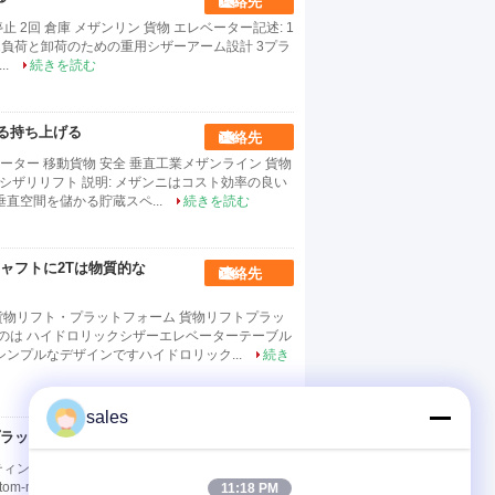
連絡先
 2回 倉庫 メザンリン 貨物 エレベーター記述: 1
2負荷と卸荷のための重用シザーアーム設計 3プラ
..
続きを読む
る持ち上げる
連絡先
ーター 移動貨物 安全 垂直工業メザンライン 貨物
垂直シザリリフト 説明: メザンニはコスト効率の良い
直空間を儲かる貯蔵スペ...
続きを読む
シャフトに2Tは物質的な
連絡先
ム,貨物リフト・プラットフォーム 貨物リフトプラッ
なのは ハイドロリックシザーエレベーターテーブル
ンプルなデザインですハイドロリック...
続き
sales
ラットホームを切る
連絡先
ィング オーダーメイド 固定シザリエレベーター
m-made 固定シザリリフト 説明: 1固定シザリリ
11:18 PM