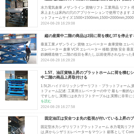
水力電気倉庫 メザンライン 貨物リフト 工業用品 リフト 停止
床上または床内の穴のアプリケーションで使用できます. 
ットフォームサイズ:1500×1500mm,1500×2000mm,2000.
2024-08-28 16:29:08
縦の産業中二階の商品は2回に荷を積む3Tを停止す
垂直工業メザンライン 貨物 エレベーター 倉庫貨物 エレベ
エレベーター 倉庫 VCR エレベーター 移動 貨物 安全 
鉄鋼構造物で,二階の役目を果たし,以前使用されなかった垂
2024-08-28 16:28:28
1.5T、油圧貨物上昇のプラットホームに荷を積む
中二階の商品上昇取付ける
1.5t,2t ハイドロリックシザーリフト・プラットフォー
トフォーム記述: 工業用エレベーターの中で 最も一般的
ですしかし,実際には水力リフトテーブルは,実際に非常にシ
を読む
2024-08-28 16:27:58
固定油圧は安全つま先の監視が付いている上昇のプ
固定型水力シザリリフトプラットフォーム 水力電気リフテ
は,床からシザリエレベーターをマウント 顧客として Comto