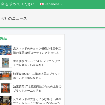
引金 を 求め て ください
Japanese
会社のニュース
製品
反スキッドのチェック模様の油圧中二
階の商品は6Tローディングを持ち上げ
る
垂直往復コンベヤ VCR メザニンリフ
トで生産性と効率を向上
油圧縦800kg中二階は上昇のプラット
ホームの反爆発を切る
油圧負荷1Tは産業商品のための上昇の
プラットホームを切る
反スキッドの大きく平らな弁は上昇の
プラットホーム3500mmx1500mmのテ