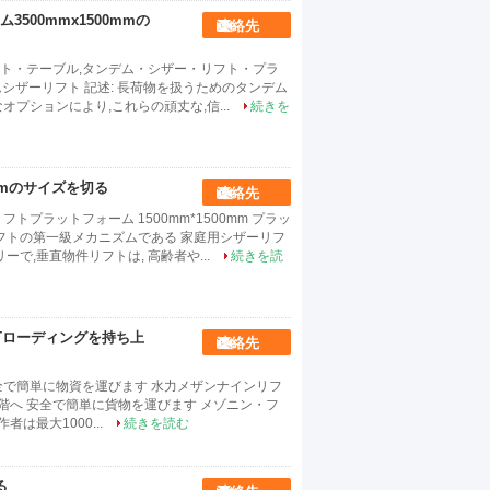
00mmx1500mmの
連絡先
ト・テーブル,タンデム・シザー・リフト・プラ
ンデムシザーリフト 記述: 長荷物を扱うためのタンデム
プションにより,これらの頑丈な,信...
続きを
0mmのサイズを切る
連絡先
プラットフォーム 1500mm*1500mm プラッ
フトの第一級メカニズムである 家庭用シザーリフ
で,垂直物件リフトは, 高齢者や...
続きを読
Tローディングを持ち上
連絡先
 階まで安全で簡単に物資を運びます 水力メザンナインリフ
階へ 安全で簡単に貨物を運びます メゾニン・フ
は最大1000...
続きを読む
る