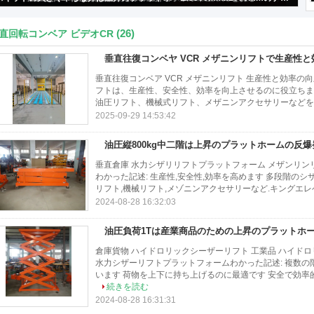
(26)
直回転コンベア ビデオCR
垂直往復コンベヤ VCR メザニンリフトで生産性
垂直往復コンベア VCR メザニンリフト 生産性と効率の向上
フトは、生産性、安全性、効率を向上させるのに役立ちま
油圧リフト、機械式リフト、メザニンアクセサリーなどを提供して
2025-09-29 14:53:42
油圧縦800kg中二階は上昇のプラットホームの反
垂直倉庫 水力シザリリフトプラットフォーム メザンリンリフ
わかった記述: 生産性,安全性,効率を高めます 多段階のシ
リフト,機械リフト,メゾニンアクセサリーなど.キングエレベ
2024-08-28 16:32:03
油圧負荷1Tは産業商品のための上昇のプラットホ
倉庫貨物 ハイドロリックシーザーリフト 工業品 ハイドロ
水力シザーリフトプラットフォームわかった記述: 複数
います 荷物を上下に持ち上げるのに最適です 安全で効率的
続きを読む
2024-08-28 16:31:31