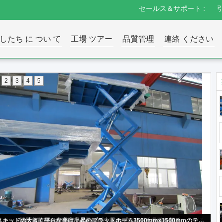
セールス＆サポート :
したち に つい て
工場 ツアー
品質管理
連絡 ください
2
3
4
5
反スキッドのチェック模様の油圧中二階の商品は6Tローディングを持ち上げる