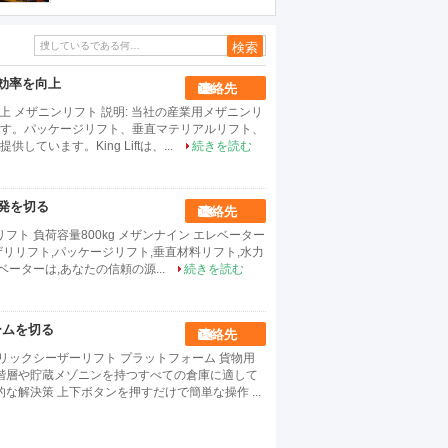
ーブルのサイズを切る
と効率を向上
連絡先
 メザニンリフト ​​​説明: 当社の産業用メザニンリ
す。パッケージリフト、垂直マテリアルリフト、
います。King Liftは、...
続きを読む
爆発を切る
連絡先
ト 負荷容量800kg メザンナイン エレベーター
ザリリフト,パッケージリフト,垂直材料リフト,水力
ーターは,あなたの信頼の源...
続きを読む
ームを切る
連絡先
リックシーザーリフト プラットフォーム 貨物用
の階層や貯蔵メゾニンを持つすべての倉庫に適して
な解決策 上下ボタンを押すだけで簡単な操作 ...