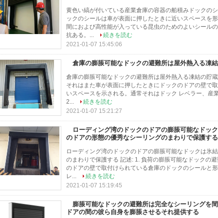
黄色い縞が付いている産業倉庫の容器の船積みドックのシー
ックのシールは車が表面に押したときに近いスペースを形
間におよび高性能が入っている昆虫のためのよいシールの
抗ある。...
続きを読む
2021-01-07 15:45:06
倉庫の膨脹可能なドックの避難所は屋外熱入る凍結
倉庫の膨脹可能なドックの避難所は屋外熱入る凍結の貯蔵を防
それはまた車が表面に押したときにドックのドアの壁で取
いスペースを示される。通常それはドック レベラー、産
2...
続きを読む
2021-01-07 15:21:27
ローディング湾のドックのドアの膨脹可能なドック
のドアの形態の優秀なシーリングのまわりで保護する
ローディング湾のドックのドアの膨脹可能なドックは氷結
のまわりで保護する 記述: 1. 負荷の膨脹可能なドック
のドアの壁で取付けられている倉庫のドックのシールと形
レ...
続きを読む
2021-01-07 15:19:45
膨脹可能なドックの避難所は完全なシーリングを間
ドアの間の彼ら自身を膨脹させるそれ提供する