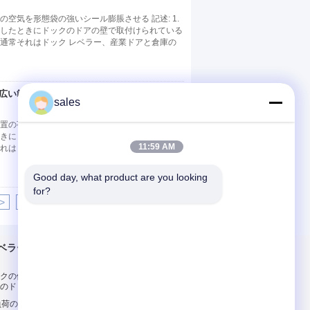
空気を形態袋の強いシール膨脹させる 記述: 1.
したときにドックのドアの壁で取付けられている
通常それはドック レベラー、産業ドアと倉庫の
い範囲Applicateのた
連絡先
sales
荷を下す強いシールである 記述: 1. 膨脹可能
きにドックのドアの壁で取付けられている倉庫の
11:59 AM
れはドック レベラー、産業ドアと倉庫のために
Good day, what product are you looking 
for?
>
>|
ベラー
連絡 ください
クの傾斜路、頑丈な
連絡 ください
のドック レベラー
引金 を 求め て くだ
負荷のための望遠鏡
さい