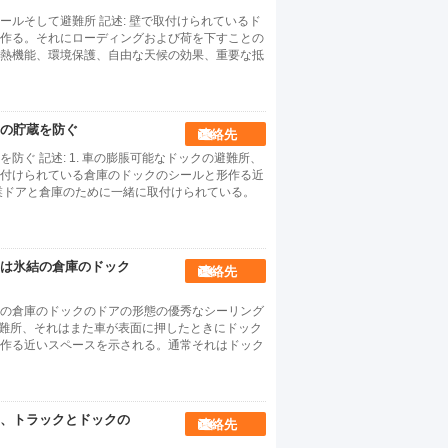
ルそして避難所 記述: 壁で取付けられているド
作る。それにローディングおよび荷を下すことの
熱機能、環境保護、自由な天候の効果、重要な抵
の貯蔵を防ぐ
連絡先
ぐ 記述: 1. 車の膨脹可能なドックの避難所、
付けられている倉庫のドックのシールと形作る近
業ドアと倉庫のために一緒に取付けられている。
は氷結の倉庫のドック
連絡先
の倉庫のドックのドアの形態の優秀なシーリング
の避難所、それはまた車が表面に押したときにドック
作る近いスペースを示される。通常それはドック
、トラックとドックの
連絡先