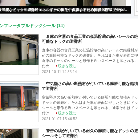
負荷の膨脹可能なドックの避難所はドックのドアとトラックか間のどのよいシーリング エネルギー効率が良い
(11)
ンフレータブルドックシール
倉庫の容器の食品工業の低温貯蔵の高いシールの絶
可能なドックの避難所
倉庫の容器の食品工業の低温貯蔵の高いシールの絶縁材が付い
荷の膨脹可能なドックの避難所、それはまた車が表面に押
倉庫のドックのシールと形作る近いスペースを示される。
ため...
続きを読む
2021-10-11 14:33:14
空気堅さの高い断熱材が付いている膨脹可能な船積
て避難所
空気堅さの高い断熱材が付いている膨脹可能な船積みドックの
ドックの避難所、それはまた車が表面に押したときにドッ
シールと形作る近いスペースを示される。通常それはドッ
付け...
続きを読む
2021-01-07 15:46:52
警告の縞が付いている耐久の膨脹可能なドックの避
シールそして避難所