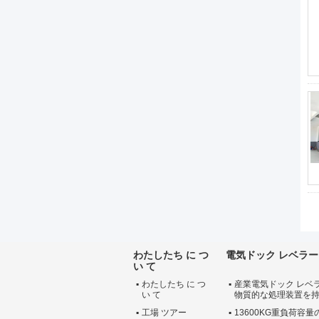
わたしたち に つ
電気ドック レベラー
い て
わたしたち に つ
産業電気ドック レベ
い て
物質的な処理装置を
工場 ツアー
13600KG重負荷容