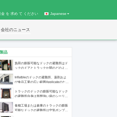
引金 を 求め て ください
Japanese
会社のニュース
製品
負荷の膨脹可能なドックの避難所はド
ックのドアとトラックか間のどのよい
シーリング エネルギー効率が良い
Inflatbleのドックの避難所、薬剤およ
び食品工業の広い範囲Applicateのため
の引き込み式のドックの避難所
トラックのドックの膨脹可能なドック
の避難所自身は形態強い袋のシーリン
グの空気を膨脹させる
食糧工場または倉庫のトラックの膨脹
可能なドックの避難所は空気ポンプ
380Vによって彼ら自身を膨脹させる