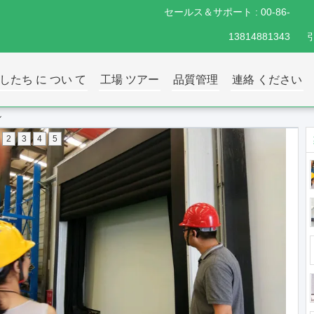
セールス＆サポート :
00-86-
13814881343
したち に つい て
工場 ツアー
品質管理
連絡 ください
ル
2
3
4
5