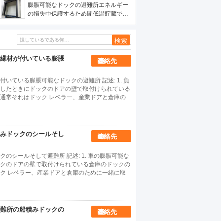
膨脹可能なドックの避難所エネルギー
の損失中保護するため間低温貯蔵で全
体の負荷および荷を下すことで
縁材が付いている膨脹
連絡先
ている膨脹可能なドックの避難所 記述: 1. 負
したときにドックのドアの壁で取付けられている
通常それはドック レベラー、産業ドアと倉庫の
みドックのシールそし
連絡先
シールそして避難所 記述: 1. 車の膨脹可能な
クのドアの壁で取付けられている倉庫のドックの
ク レベラー、産業ドアと倉庫のために一緒に取
難所の船積みドックの
連絡先