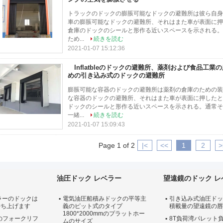
トラックのドックの膨脹可能なドックの避難所は彼ら自身の
車の膨脹可能なドックの避難所、それはまた車が表面に押
倉庫のドックのシールと形作る近いスペースを示される。
ため...
続きを読む
2021-01-07 15:12:36
Inflatbleのドックの避難所、薬剤および食品工業の広
めの引き込み式のドックの避難所
膨脹可能な容器のドックの避難所は薬剤の倉庫のための装置の
な容器のドックの避難所、それはまた車が表面に押したと
ドックのシールと形作る近いスペースを示される。通常そ
一緒...
続きを読む
2021-01-07 15:09:43
Page 1 of 2
|<
<<
1
2
>
油圧ドック レベラー
望遠鏡のドック レ
ラーのドックは
電気油圧船積みドックの平等主
引き込み式油圧ドッ
持ち上げます
義のピット式のタイプ
積載量の望遠鏡の唇
1800*2000mmのプラットホー
量のフォークリフ
8T負荷湾パレット
ムのサイズ