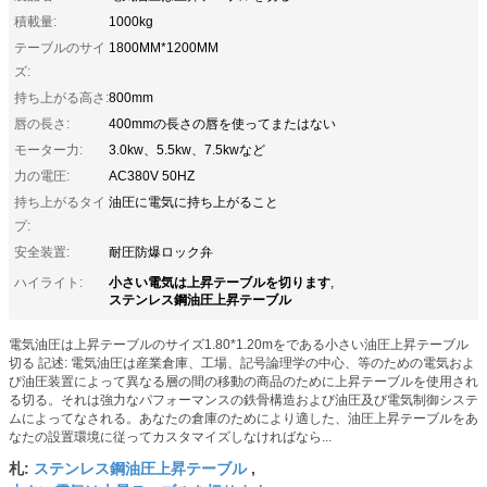
積載量:
1000kg
テーブルのサイ
1800MM*1200MM
ズ:
持ち上がる高さ:
800mm
唇の長さ:
400mmの長さの唇を使ってまたはない
モーター力:
3.0kw、5.5kw、7.5kwなど
力の電圧:
AC380V 50HZ
持ち上がるタイ
油圧に電気に持ち上がること
プ:
安全装置:
耐圧防爆ロック弁
小さい電気は上昇テーブルを切ります
ハイライト:
,
ステンレス鋼油圧上昇テーブル
電気油圧は上昇テーブルのサイズ1.80*1.20mをである小さい油圧上昇テーブル
切る 記述: 電気油圧は産業倉庫、工場、記号論理学の中心、等のための電気およ
び油圧装置によって異なる層の間の移動の商品のために上昇テーブルを使用され
る切る。それは強力なパフォーマンスの鉄骨構造および油圧及び電気制御システ
ムによってなされる。あなたの倉庫のためにより適した、油圧上昇テーブルをあ
なたの設置環境に従ってカスタマイズしなければなら...
ステンレス鋼油圧上昇テーブル
札:
,