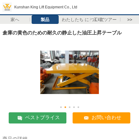
Kunshan King Lift Equipment Co., Ltd
家へ
製品
わたしたち に つい て
工場 ツアー
>>
倉庫の黄色のための耐久の静止した油圧上昇テーブル
ベストプライス
お問い合わせ
商品の詳細