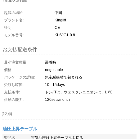
起源の場所:
中国
ブランド名:
Kinglift
証明:
CE
モデル番号:
KLSJG1-0.8
お支払配送条件
最小注文数量:
装着時
価格:
negotiable
パッケージの詳細:
気泡緩衝材で包まれる
受渡し時間:
10 - 15days
支払条件:
トン/ Tは、ウェスタンユニオンは、L /℃
供給の能力:
120sets/month
説明
油圧上昇テーブル
製品名:
電気油圧は上昇テーブルを切る