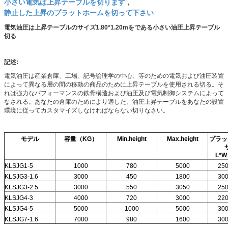
小さい電気は上昇テーブルを切ります
,
静止した上昇のプラットホームを切って下さい
電気油圧は上昇テーブルのサイズ1.80*1.20mをである小さい油圧上昇テーブル
切る
記述:
電気油圧は産業倉庫、工場、記号論理学の中心、等のための電気および油圧装置
によって異なる層の間の移動の商品のために上昇テーブルを使用される切る。そ
れは強力なパフォーマンスの鉄骨構造および油圧及び電気制御システムによって
なされる。あなたの倉庫のためにより適した、油圧上昇テーブルをあなたの設置
環境に従ってカスタマイズしなければならない切りなさい。
モデル
容量（KG）
Min.height
Max.height
プラッ
L*
KLSJG1-5
1000
780
5000
25
KLSJG3-1.6
3000
450
1800
30
KLSJG3-2.5
3000
550
3050
25
KLSJG4-3
4000
720
3000
22
KLSJG4-5
5000
1000
5000
30
KLSJG7-1.6
7000
980
1600
30