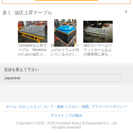
油圧上昇テーブル
多く
色のため
Turnableは上昇テ
回転プラットホー
油圧ローラーはプ
1600m
静止した
ーブル、Workline
ムのセリウムが付
ラットホームおよ
静止した
テーブル
のための油圧ステ
いている小さい電
び携帯用に荷を下
昇のテー
ンレス製の上昇テ
気静止した油圧上
すことで滑る商品
上げを
ーブルを切る
昇テーブル
のための上昇テー
ブルを切る
言語を変えて下さい
Japanese
ホーム
|
わたしたち に つい て
|
連絡 ください
|
地図
|
プライバシーポリシー
デスクトップの眺め
Copyright © 2020 - 2026 Kunshan King Lift Equipment Co., Ltd.
All rights reserved.