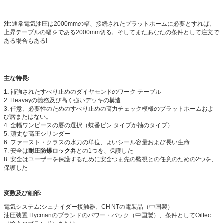
注:
通常電気油圧は2000mmの幅、接続されたプラットホームに必要とすれば、
上昇テーブルの幅をである2000mm切る。そしてまたあなたの条件として注文で
ある場合もある!
主な特長:
1.
補強されたすべり止めのダイヤモンドのワーク テーブル
2. Heavayの義務及び高く強いデッキの構造
3. 任意、必要性のためのすべり止めの高力チェック模様のプラットホームおよ
び唇またはない。
4. 全幅ワンピースの唇の選択（蝶番ピン タイプか袖のタイプ）
5. 頑丈な高圧シリンダー
6. ファースト・クラスの水力の単位、よいシール容量および長い生命
7. 安全は
耐圧防爆ロック弁
との1つを、保護した
8. 安全はユーザーを保護するために安全つま先の監視との任意のための2つを、
保護した
変数及び細部:
電気システム:シュナイダー接触器、CHINTの電装品（中国製）
油圧装置:Hycmanのブランドのパワー・パック（中国製）、条件としてOiltec