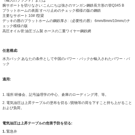
（輸入のブランド）または
腕サポートを切りなさい:こんにちは強さのマンガン鋼鉄長方形の管Q345 B
プラットホームの表面:すべり止めのチェック模様の版の鋼鉄
主要なサポート:10# I型梁
デッキの唇のプラットホームの鋼鉄厚さ:（必要性の唇） 6mm/8mm/10mmのチ
ェック模様の版
高圧オイル管:油圧ゴム製 ホースの二重ワイヤー鋼鉄網
任意構成:
水力パック:あなたの条件として中国のパワー・パックか輸入されたパワー・パ
ック
適用:
1. 場所:研修会、記号論理学の中心、倉庫のローディング湾、等。
2. 電気油圧は上昇テーブルの塗布を切る: /貨物等の荷を下すこと持ち上がること
および負荷。
電気油圧は上昇テーブルの危害予防を切る:
1.
緊急弁