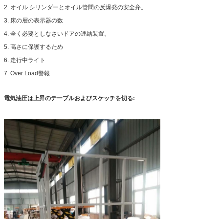
2. オイル シリンダーとオイル管間の反爆発の安全弁。
3. 床の層の表示器の数
4. 全く必要としなさいドアの連結装置。
5. 高さに保護するため
6. 走行中ライト
7. Over Load警報
電気油圧は上昇のテーブルおよびスケッチを切る: