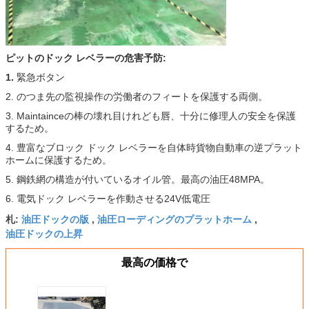
ピットのドック レベラーの危害予防:
1.
緊急ボタン
2. のつま先の監視操作の労働者のフィートを保護する両側。
3. Maintainceの棒の壊れ目けれども唇、十分に修理人の安全を保護
するため。
4. 豊富なブロック ドック レベラーを自体時貨物自動車の逆プラット
ホームに保護するため。
5. 鋼鉄網の構造が付いているオイル管。最高の油圧48MPA。
6. 電気ドック レベラーを作動させる24V低電圧
油圧ドックの版
油圧ローディングのプラットホーム
札:
,
,
油圧ドックの上昇
最高の価格で