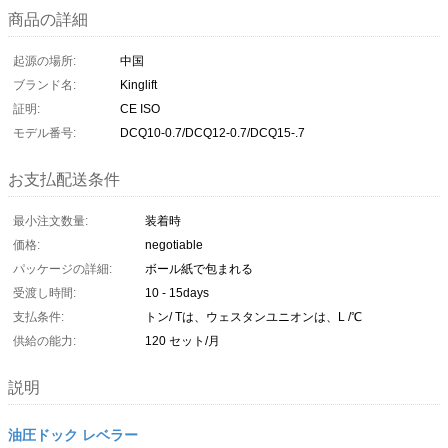
商品の詳細
起源の場所:
中国
ブランド名:
Kinglift
証明:
CE ISO
モデル番号:
DCQ10-0.7/DCQ12-0.7/DCQ15-.7
お支払配送条件
最小注文数量:
装着時
価格:
negotiable
パッケージの詳細:
ボール紙で包まれる
受渡し時間:
10 - 15days
支払条件:
トン/ Tは、ウェスタンユニオンは、L /℃
供給の能力:
120 セット/月
説明
油圧ドック レベラー