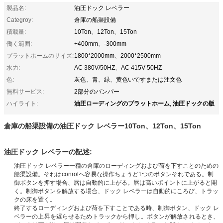
製品名:
油圧ドック レベラー
Categroy:
倉庫の船渠設備
積載量:
10Ton、12Ton、15Ton
働く範囲:
+400mm、-300mm
プラットホームのサイズ:
1800*2000mm、2000*2500mm
水力:
AC 380V/50HZ、AC 415V 50HZ
色:
灰色、青、緑、黄色いですまたは注文色
無料サービス:
2部分のバンパー
油圧ローディングのプラットホーム
油圧ドックの版
ハイライト:
,
倉庫の船渠設備の油圧ドック レベラー10Ton、12Ton、15Ton
油圧ドック レベラーの記述:
油圧ドック レベラー一種の倉庫のローディングおよび荷を下すことのための
船渠設備。それはconrolへ容易な操作ちょうど1つのボタンそれである。制
御ボタンを押す場合、唇は自動的に上がる。唇は高いポイントに上がると開
く。制御ボタンを解放する場合、ドック レベラーは自動的にころび、トラッ
クの床を置く。
終了するローディングおよび荷を下すことである時、制御ボタン、ドック レ
ベラーの上昇を遅らせるためトラックから押し。ボタンが解放されるとき、