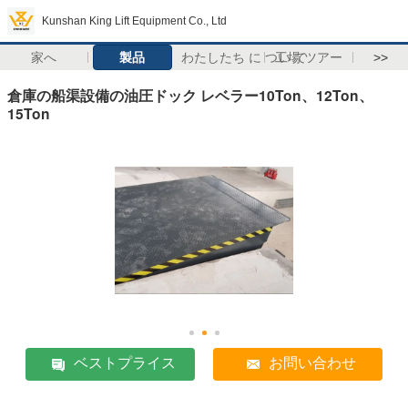
Kunshan King Lift Equipment Co., Ltd
家へ
製品
わたしたち に つい て
工場 ツアー
>>
倉庫の船渠設備の油圧ドック レベラー10Ton、12Ton、
15Ton
ベストプライス
お問い合わせ