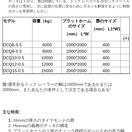
デッキは下がり、唇は閉鎖している。ドック レベラーを20センチメートル
の高さに増加し、次に起源の位置に戻るためにボタンを解放するように制御
ボタンを再度押しなさい。
モデル
容量（kg）
プラットホーム
唇のサイズ
のサイズ
（mm） L1*W1
（mm） L*W
（+）
DCQ6-0.5
6000
2000*2000
400
DCQ8-0.5
8000
2000*2000
400
DCQ10-0.5
10000
2000*2000
400
DCQ12-0.5
12000
2000*2000
400
DCQ15-0.5
15000
2000*2000
400
注:
通常折るドック レベラーの幅は1800mmであるかまたは
2000mm、またあなたの条件として注文である場合もある!
主な特長:
1.
16mmの厚さのダイヤモンドの唇
2. Heavayの義務のデッキの構造
3. プラットホームの上面のチェック模様のすべり止めの高力鋼