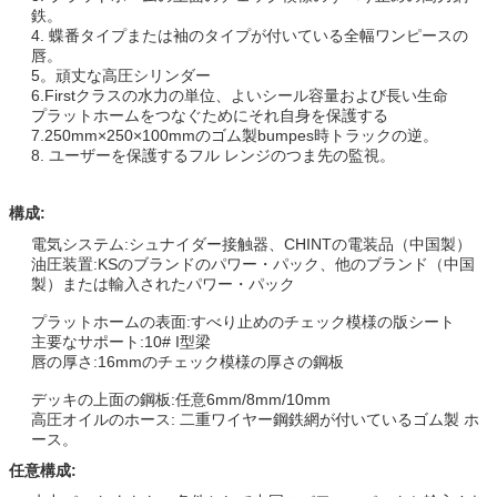
鉄。
4. 蝶番タイプまたは袖のタイプが付いている全幅ワンピースの
唇。
5。頑丈な高圧シリンダー
6.Firstクラスの水力の単位、よいシール容量および長い生命
プラットホームをつなぐためにそれ自身を保護する
7.250mm×250×100mmのゴム製bumpes時トラックの逆。
8. ユーザーを保護するフル レンジのつま先の監視。
構成:
電気システム:シュナイダー接触器、CHINTの電装品（中国製）
油圧装置:KSのブランドのパワー・パック、他のブランド（中国
製）または輸入されたパワー・パック
プラットホームの表面:すべり止めのチェック模様の版シート
主要なサポート:10# I型梁
唇の厚さ:16mmのチェック模様の厚さの鋼板
デッキの上面の鋼板:任意6mm/8mm/10mm
高圧オイルのホース: 二重ワイヤー鋼鉄網が付いているゴム製 ホ
ース。
任意構成: