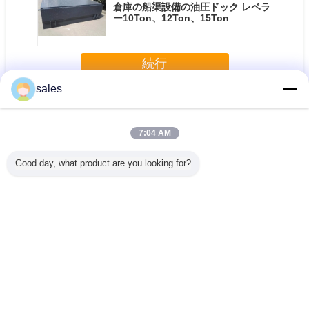
倉庫の船渠設備の油圧ドック レベラ
ー10Ton、12Ton、15Ton
続行
sales
油圧ドック レベラー
多く
7:04 AM
Good day, what product are you looking for?
フォークリ
6*7 '電気Hydralic
10Tは700mmの3
8000KG容量のフ
120mm
きのため
のドック レベラー
つのセクションに
ォークリフトのた
リア油圧ド
ック レベ
分けられた別の振
めの700MM調節
ベラーを
ー
動唇を搭載する油
された高さの灰色
ちる
圧ドックの平等主
色の油圧ドック レ
義を上げた
ベラー
言語を変えて下さい
Japanese