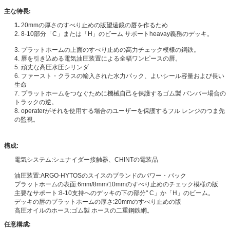
主な特長:
1.
20mmの厚さのすべり止めの版望遠鏡の唇を作るため
2. 8-10部分「C」または「H」のビーム サポートheavay義務のデッキ。
3. プラットホームの上面のすべり止めの高力チェック模様の鋼鉄。
4. 唇を引き込める電気油圧装置による全幅ワンピースの唇。
5. 頑丈な高圧水圧シリンダ
6. ファースト・クラスの輸入された水力パック、よいシール容量および長い
生命
7. プラットホームをつなぐために機械自己を保護するゴム製 バンパー場合の
トラックの逆。
8. operaterがそれを使用する場合のユーザーを保護するフル レンジのつま先
の監視。
構成:
電気システム:シュナイダー接触器、CHINTの電装品
油圧装置:ARGO-HYTOSのスイスのブランドのパワー・パック
プラットホームの表面:6mm/8mm/10mmのすべり止めのチェック模様の版
主要なサポート:8-10支持へのデッキの下の部分" C」か「H」のビーム。
デッキの唇のプラットホームの厚さ:20mmのすべり止めの版
高圧オイルのホース:ゴム製 ホースの二重鋼鉄網。
任意構成: