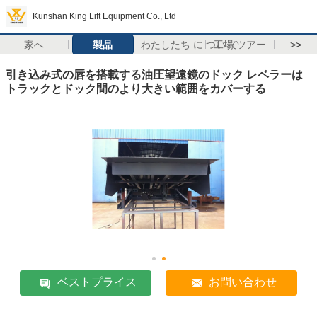
Kunshan King Lift Equipment Co., Ltd
家へ
製品
わたしたち に つい て
工場 ツアー
>>
引き込み式の唇を搭載する油圧望遠鏡のドック レベラーは
トラックとドック間のより大きい範囲をカバーする
ベストプライス
お問い合わせ