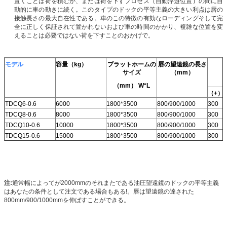
置くことは荷を積むか、または荷を下すプロセス（自動浮遊位置）の間に自
動的に車の動きに続く。このタイプのドックの平等主義の大きい利点は唇の
接触長さの最大自在性である。車のこの特徴の有効なローディングそして完
全に正しく保証されて置かれないおよび車の時間のかかり、複雑な位置を変
えることは必要ではない荷を下すことのおかげで。
モデル
容量（kg）
プラットホームの
唇の望遠鏡の長さ
サイズ
（mm）
（mm） W*L
（+）
TDCQ6-0.6
6000
1800*3500
800/900/1000
300
TDCQ8-0.6
8000
1800*3500
800/900/1000
300
TDCQ10-0.6
10000
1800*3500
800/900/1000
300
TDCQ15-0.6
15000
1800*3500
800/900/1000
300
注:
通常幅によってが2000mmのそれまたである油圧望遠鏡のドックの平等主義
はあなたの条件として注文である場合もある!。唇は望遠鏡の達された
800mm/900/1000mmを伸ばすことができる。