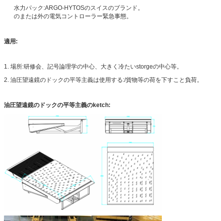
水力パック:ARGO-HYTOSのスイスのブランド。
のまたは外の電気コントローラー緊急事態。
適用:
1. 場所:研修会、記号論理学の中心、大きく冷たいstorgeの中心等。
2. 油圧望遠鏡のドックの平等主義は使用する:/貨物等の荷を下すこと負荷。
油圧望遠鏡のドックの平等主義のketch: