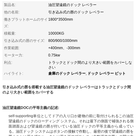
製品名:
油圧望遠鏡のドック レベラー
他の名前:
引き込み式の唇のドック レベラー
働きプラットホームのサイ
1800*3500mm
ズ:
積載量:
10000KG
引き込み式の唇のサイズ:
800/900/1000mm
作業範囲:
+400mm、-300mm
モーター力:
0.75kw
利点:
トラックとドック間のより大きい範囲をカバーしな
さい
倉庫のドック レベラー
ドック レベラー ピット
ハイライト:
,
引き込み式の唇を搭載する油圧望遠鏡のドック レベラーはトラックとドック間
のより大きい範囲をカバーする
油圧望遠鏡DOCの平等主義の記述:
self-supporting単位としてドアの入り口か建物の前に取付けられるこの油圧
望遠鏡のドックのローディング システム。それは最下の側面で補強される側
面踏面および望遠鏡の唇が付いている油圧ドックの平等主義から成ってい
る。油圧ドック システムはボタンの接触で作動し、厳密の後で望遠鏡の唇を