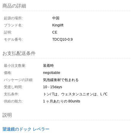
商品の詳細
起源の場所:
中国
ブランド名:
Kinglift
証明:
CE
モデル番号:
TDCQ10-0.9
お支払配送条件
最小注文数量:
装着時
価格:
negotiable
パッケージの詳細:
気泡緩衝材で包まれる
受渡し時間:
10 - 15days
支払条件:
トン/ Tは、ウェスタンユニオンは、L /℃
供給の能力:
1 ヶ月あたりの 80units
説明
望遠鏡のドック レベラー