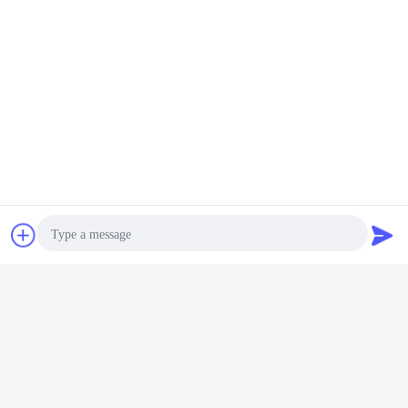
油圧望遠鏡のドックの平等主義の危害予防:
1.
緊急ボタン
2. のつま先の監視操作の労働者のフィートを保護する両側。
3. Maintainceの棒の壊れ目けれども十分に唇修理人の安全を保護するため。
4. 豊富なブロック ドック レベラーを自体時トラックの逆Thに保護するため。
5. 鋼鉄網の構造が付いているオイル管。最高の油圧48MPA。
6. 二重シリンダーは従って安定した、信頼できること望遠鏡唇を支える。
倉庫のドック レベラー
ドック レベラー ピット
札:
,
,
自動ドックの版
チャット
見積依頼
最高の価格で
引き込み式の唇を搭載する油圧望遠
鏡のドック レベラーはトラックとド
ック間のより大きい範囲をカバーす
Photo
る
Video Call
続行