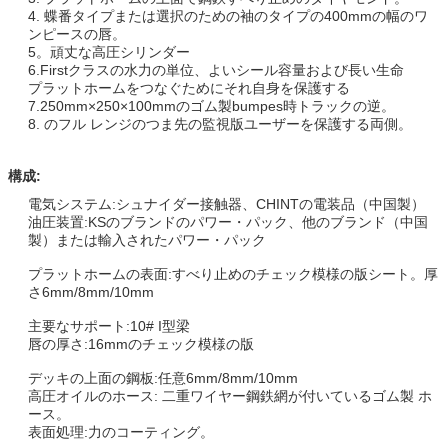
4. 蝶番タイプまたは選択のための袖のタイプの400mmの幅のワ
ンピースの唇。
5。頑丈な高圧シリンダー
6.Firstクラスの水力の単位、よいシール容量および長い生命
プラットホームをつなぐためにそれ自身を保護する
7.250mm×250×100mmのゴム製bumpes時トラックの逆。
8. のフル レンジのつま先の監視版ユーザーを保護する両側。
構成:
電気システム:シュナイダー接触器、CHINTの電装品（中国製）
油圧装置:KSのブランドのパワー・パック、他のブランド（中国
製）または輸入されたパワー・パック
プラットホームの表面:すべり止めのチェック模様の版シート。厚
さ6mm/8mm/10mm
主要なサポート:10# I型梁
唇の厚さ:16mmのチェック模様の版
デッキの上面の鋼板:任意6mm/8mm/10mm
高圧オイルのホース: 二重ワイヤー鋼鉄網が付いているゴム製 ホ
ース。
表面処理:力のコーティング。