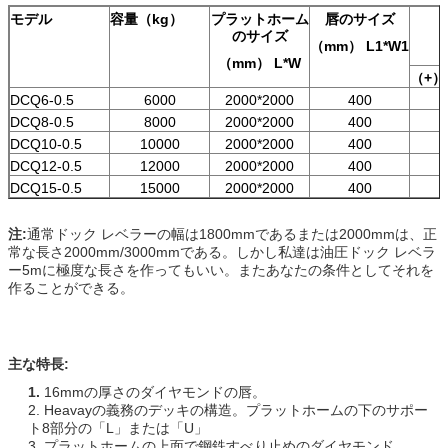
モデル
容量（kg）
プラットホーム
唇のサイズ
のサイズ
（mm） L1*W1
（mm） L*W
（+）
DCQ6-0.5
6000
2000*2000
400
DCQ8-0.5
8000
2000*2000
400
DCQ10-0.5
10000
2000*2000
400
DCQ12-0.5
12000
2000*2000
400
DCQ15-0.5
15000
2000*2000
400
注:
通常ドック レベラーの幅は1800mmであるまたは2000mmは、正
常な長さ2000mm/3000mmである。しかし私達は油圧ドック レベラ
ー5mに極度な長さを作ってもいい。またあなたの条件としてそれを
作ることができる。
主な特長:
1.
16mmの厚さのダイヤモンドの唇。
2. Heavayの義務のデッキの構造。プラットホームの下のサポー
ト8部分の「L」または「U」
3. プラットホームの上面で鋼鉄すべり止めのダイヤモンド。