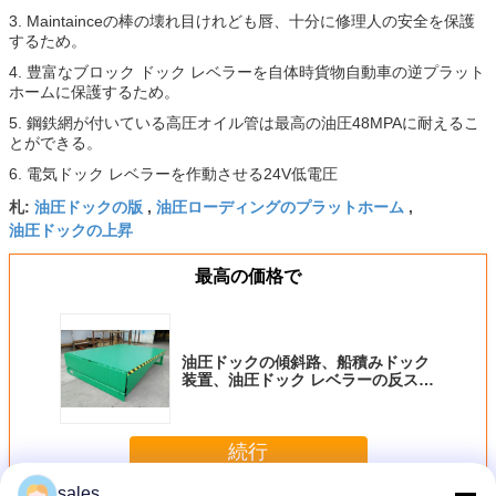
3. Maintainceの棒の壊れ目けれども唇、十分に修理人の安全を保護
するため。
4. 豊富なブロック ドック レベラーを自体時貨物自動車の逆プラット
ホームに保護するため。
5. 鋼鉄網が付いている高圧オイル管は最高の油圧48MPAに耐えるこ
とができる。
6. 電気ドック レベラーを作動させる24V低電圧
油圧ドックの版
油圧ローディングのプラットホーム
札:
,
,
油圧ドックの上昇
最高の価格で
油圧ドックの傾斜路、船積みドック
装置、油圧ドック レベラーの反スキ
ッドのチェック模様の版のプラット
ホーム
続行
sales