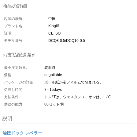
商品の詳細
起源の場所:
中国
ブランド名:
Kinglift
証明:
CE ISO
モデル番号:
DCQ8-0.5/DCQ10-0.5
お支払配送条件
最小注文数量:
装着時
価格:
negotiable
パッケージの詳細:
ボール紙か泡フィルムで包まれる。
受渡し時間:
7 - 15days
支払条件:
トン/ Tは、ウェスタンユニオンは、L /℃
供給の能力:
80セット/月
説明
油圧ドック レベラー