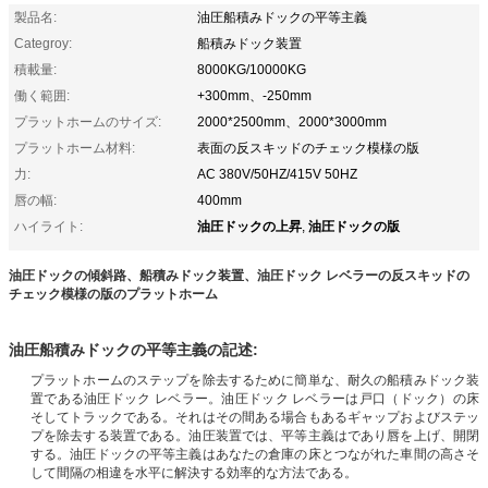
製品名:
油圧船積みドックの平等主義
Categroy:
船積みドック装置
積載量:
8000KG/10000KG
働く範囲:
+300mm、-250mm
プラットホームのサイズ:
2000*2500mm、2000*3000mm
プラットホーム材料:
表面の反スキッドのチェック模様の版
力:
AC 380V/50HZ/415V 50HZ
唇の幅:
400mm
油圧ドックの上昇
油圧ドックの版
ハイライト:
,
油圧ドックの傾斜路、船積みドック装置、油圧ドック レベラーの反スキッドの
チェック模様の版のプラットホーム
油圧船積みドックの平等主義の記述:
プラットホームのステップを除去するために簡単な、耐久の船積みドック装
置である油圧ドック レベラー。油圧ドック レベラーは戸口（ドック）の床
そしてトラックである。それはその間ある場合もあるギャップおよびステッ
プを除去する装置である。油圧装置では、平等主義はであり唇を上げ、開閉
する。油圧ドックの平等主義はあなたの倉庫の床とつながれた車間の高さそ
して間隔の相違を水平に解決する効率的な方法である。