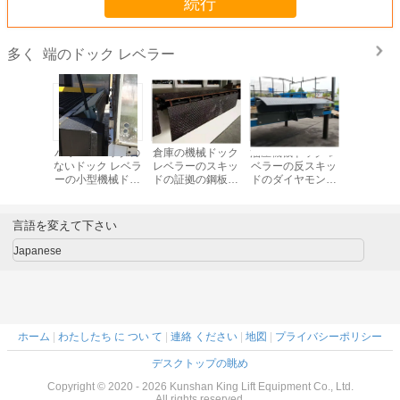
続行
端のドック レベラー
多く
アルは機
パワー・パックの
倉庫の機械ドック
油圧機械ドック レ
研修会の
 レベラー
ないドック レベラ
レベラーのスキッ
ベラーの反スキッ
みドック
ローディ
ーの小型機械ドッ
ドの証拠の鋼板端
ドのダイヤモンド
義6t
を作動さ
ク レベラーの油圧
マニュアルのセリ
のプラットホーム
2000*50
ます
端
ウム
電気必要性無し
ーブルの
言語を変えて下さい
Japanese
ホーム
|
わたしたち に つい て
|
連絡 ください
|
地図
|
プライバシーポリシー
デスクトップの眺め
Copyright © 2020 - 2026 Kunshan King Lift Equipment Co., Ltd.
All rights reserved.