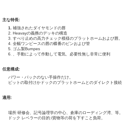
主な特長:
1.
補強されたダイヤモンドの唇
2. Heavayの義務のデッキの構造
3. すべり止めの高力チェック模様のプラットホームおよび唇。
4. 全幅ワンピースの唇の蝶番のピンおよび管
5. ゴム製Bumpes
6. 、手動によって作動して電気、必要性無し非常に便利
任意構成:
パワー・パックのない手操作だけ。
ピットの取付けかドックのプラットホームとのダイレクト接続
適用:
場所:研修会、記号論理学の中心、倉庫のローディング湾、等。
ドック レベラーの目的:/貨物等の荷を下すこと負荷。