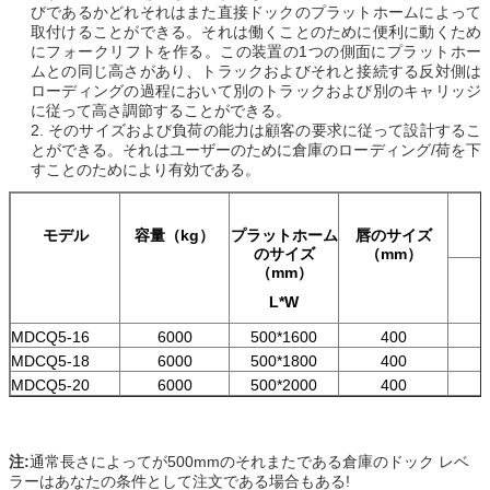
びであるかどれそれはまた直接ドックのプラットホームによって
取付けることができる。それは働くことのために便利に動くため
にフォークリフトを作る。この装置の1つの側面にプラットホー
ムとの同じ高さがあり、トラックおよびそれと接続する反対側は
ローディングの過程において別のトラックおよび別のキャリッジ
に従って高さ調節することができる。
2. そのサイズ
および負荷の能力は顧客の要求に従って設計するこ
とができる。それはユーザーのために倉庫のローディング/荷を下
すことのためにより有効である。
モデル
容量（kg）
プラットホーム
唇のサイズ
のサイズ
（mm）
（mm）
L*W
MDCQ5-16
6000
500*1600
400
MDCQ5-18
6000
500*1800
400
MDCQ5-20
6000
500*2000
400
注:
通常長さによってが500mmのそれまたである倉庫のドック レベ
ラーはあなたの条件として注文である場合もある!