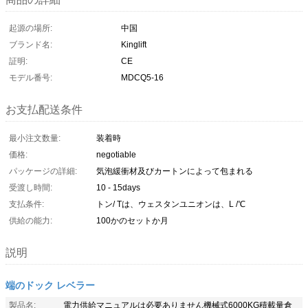
起源の場所:
中国
ブランド名:
Kinglift
証明:
CE
モデル番号:
MDCQ5-16
お支払配送条件
最小注文数量:
装着時
価格:
negotiable
パッケージの詳細:
気泡緩衝材及びカートンによって包まれる
受渡し時間:
10 - 15days
支払条件:
トン/ Tは、ウェスタンユニオンは、L /℃
供給の能力:
100かのセットか月
説明
端のドック レベラー
製品名:
電力供給マニュアルは必要ありません機械式6000KG積載量倉