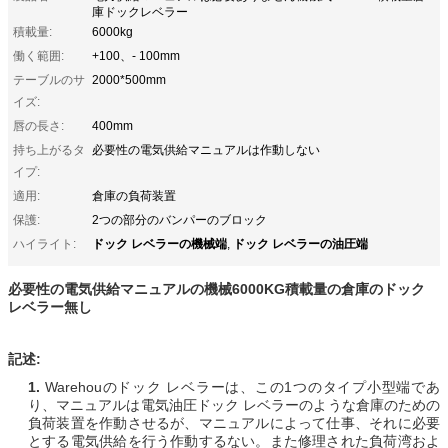
庫ドックレベラー
積載量:
6000kg
働く範囲:
+100、- 100mm
テーブルのサ
2000*500mm
イズ:
唇の長さ:
400mm
持ち上がるタ
必要性の電気供給マニュアルは作動しない
イプ:
適用:
倉庫の負荷装置
保護:
2つの部分のバンパーのブロック
ドック レベラーの機械端
ドック レベラーの油圧端
ハイライト:
,
必要性の電気供給マニュアルの機械6000KG積載量の倉庫のドック
レベラー無し
記述:
1.
Warehouのドック レベラーは、この1つのタイプ小型端であ
り、マニュアルは電気油圧ドック レベラーのような倉庫のための
負荷装置を作動させるが、マニュアルによって仕事、それに必要
とする電気供給を行う作動するない。また修理された負荷湾およ