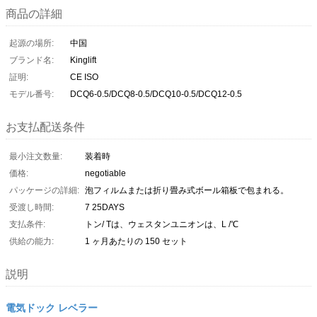
商品の詳細
起源の場所:
中国
ブランド名:
Kinglift
証明:
CE ISO
モデル番号:
DCQ6-0.5/DCQ8-0.5/DCQ10-0.5/DCQ12-0.5
お支払配送条件
最小注文数量:
装着時
価格:
negotiable
パッケージの詳細:
泡フィルムまたは折り畳み式ボール箱板で包まれる。
受渡し時間:
7 25DAYS
支払条件:
トン/ Tは、ウェスタンユニオンは、L /℃
供給の能力:
1 ヶ月あたりの 150 セット
説明
電気ドック レベラー