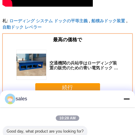
ローディング システム ドックの平等主義
船積みドック装置
札:
,
,
自動ドック レベラー
最高の価格で
交通機関の兵站学はローディング装
置の販売のための青い電気ドック レ
ベラーを貯蔵します
続行
sales
電気ドック レベラー
多く
10:28 AM
Good day, what product are you looking for?