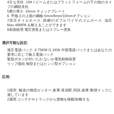
4主な支柱: 10# I ビームまたはプラットフォームの下の他のタイ
プの鋼筋支柱.
5唇の厚さ: 16mm チェックプレート
6. 甲板上の上面の鋼板:6mm/8mm/10mmオプション
7高圧オイルホース: 鉄網のダブルワイヤのゴムホース. 油圧
Max.48MPA を耐えることができます.
8表面処理:電圧塗装またはスプレー塗装
選択可能な設定:
液圧電源パック: 0.75KW /1.1KW 中国電源パックまたはあなたの
要求に応じて輸入電源パック
緊急ボタンが付いたか,ないか電気制御装置
リップ接続 袖型またはヒンジ型オプション
応用:
1場所: 輸送の物流センター,倉庫,発送駅,码頭,倉庫,郵便ドックに
適しています.
2適用:コンテナやトラックから貨物を積載/卸載する.