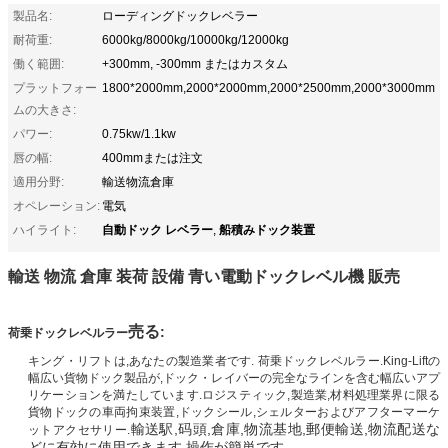
製品名:
ローディングドックレベラー
耐荷重:
6000kg/8000kg/10000kg/12000kg
働く範囲:
+300mm, -300mm またはカスタム
プラットフォー
1800*2000mm,2000*2000mm,2000*2500mm,2000*3000mm
ムの大きさ:
パワー:
0.75kw/1.1kw
唇の幅:
400mmまたは注文
適用分野:
輸送物流倉庫
オペレーション:
電気
自動ドック レベラー
船積みドック装置
ハイライト:
,
輸送 物流 倉庫 装荷 設備 青い電動ドックレベル機 販売
売る
:
荷乗ドックレベルラー
キング・リフトは,あなたの製造業者です. 荷乗ドックレベルラー.King-Liftの
幅広い貨物ドック製品が,ドック・レイバーの完全なラインを含む幅広いアプ
リケーションを満たしています.ロジスティック,製造業,材料処理業界に限る
貨物ドックの車両拘束装置,ドックシール,シェルターおよびアフターマーケ
輸送駅,码頭,倉庫,物流基地,郵便輸送,物流配送な
ットアクセサリー.
どに有効に使用できます.
操作が簡単です