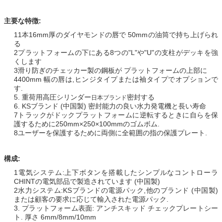
主要な特徴:
11本16mm厚のダイヤモンドの唇で 50mmの油筒で持ち上げられ
る
2プラットフォームの下にある8つの"L"や"U"の支柱がデッキを強
くします
3滑り防ぎのチェッカー製の鋼板が プラットフォームの上部に
4400mm 幅の唇は,ヒンジタイプまたは袖タイプでオプションで
す.
5. 重荷用高圧シリンダー
密封する
日本ブランド
6. KSブランド (中国製) 密封能力の良い水力発電機と長い寿命
7トラックがドックプラットフォームに逆転するときに自らを保
護するために250mm×250×100mmのゴムボム.
8ユーザーを保護するために両側に全範囲の指の保護プレート.
構成:
1電気システム:上下ボタンを搭載したシンプルなコントローラ
CHINTの電気部品で製造されています (中国製)
2水力システム:KSブランドの電源パック,他のブランド (中国製)
または顧客の要求に応じて輸入された電源パック.
3. プラットフォーム表面: アンチスキッド チェックプレートシー
ト. 厚さ 6mm/8mm/10mm