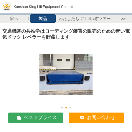
Kunshan King Lift Equipment Co., Ltd
家へ
製品
わたしたち に つい て
工場 ツアー
>>
交通機関の兵站学はローディング装置の販売のための青い電
気ドック レベラーを貯蔵します
ベストプライス
お問い合わせ