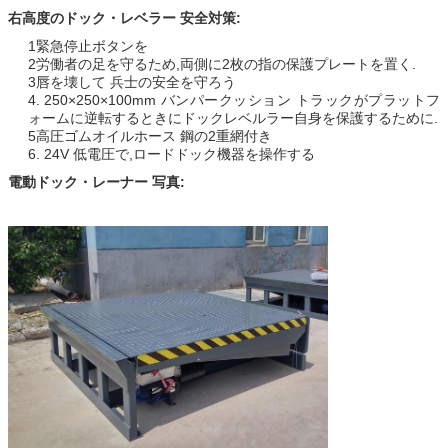
右高度のドック・レベラー 安全対策:
1緊急停止ボタンを
2労働者の足を守るため,両側に2枚の指の保護プレートを置く.
3唇を壊して 兵士の安全を守ろう
4. 250×250×100mm バンパークッション トラックがプラットフ
ォームに逆転するときにドックレベルラー自身を保護するために.
5高圧ゴムオイルホース 鋼の2重網付き
6. 24V 低電圧で,ロードドック機器を操作する
電動ドック・レーナー 写真: