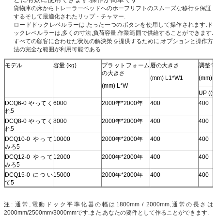
貨物庫の床からトレーラーベッドへのホーフリフトのスムーズな移行を保証
するそして最適化されたリップ・チャマー.
ロードドックレベルラーは,たった一つのボタンを使用して操作されます.ド
ックレベルラーは,多くの寸法,負荷容量,作業範囲で供給することができます.
すべての顧客に合わせた状況の解決策を提供するために,オプションと操作方
法の完全な範囲が利用可能である
モデル
容量 (kg)
プラットフォーム
唇の大きさ
調整で
の大きさ
(mm) L1*W1
(mm)
(mm) L*W
UP ((+
DCQ6-0 やってく
6000
2000年*2000年
400
400
れ5
DCQ8-0 やってく
8000
2000年*2000年
400
400
れ5
DCQ10-0 やって
10000
2000年*2000年
400
400
みろ5
DCQ12-0 やって
12000
2000年*2000年
400
400
みろ5
DCQ15-0 につい
15000
2000年*2000年
400
400
て5
注: 通常,電動ドック平準化器の幅は1800mm / 2000mm,通常の長さは
2000mm/2500mm/3000mmです.また,あなたの要件として作ることができます.