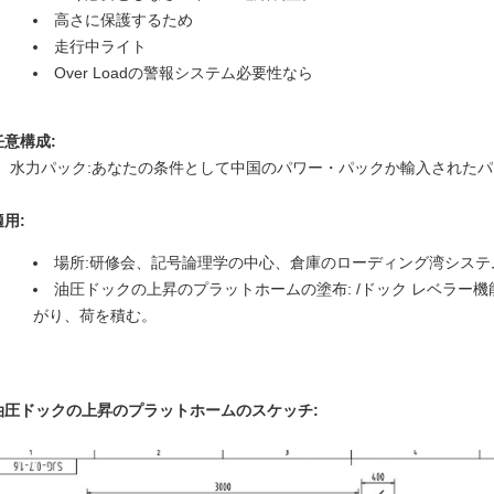
高さに保護するため
走行中ライト
Over Loadの警報システム必要性なら
任意構成:
水力パック:あなたの条件として中国のパワー・パックか輸入された
適用:
場所:研修会、記号論理学の中心、倉庫のローディング湾システ
油圧ドックの上昇のプラットホームの
塗布: /ドック レベラ
がり、荷を積む。
油圧ドックの上昇のプラットホームの
スケッチ: