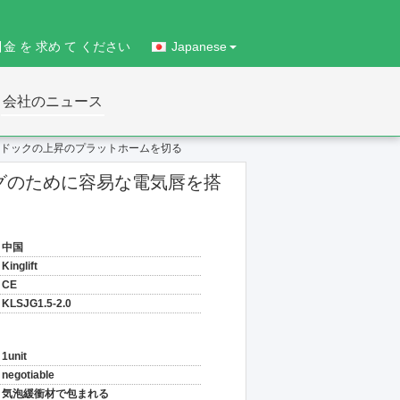
引金 を 求め て ください
Japanese
会社のニュース
するドックの上昇のプラットホームを切る
ングのために容易な電気唇を搭
中国
Kinglift
CE
KLSJG1.5-2.0
1unit
negotiable
気泡緩衝材で包まれる