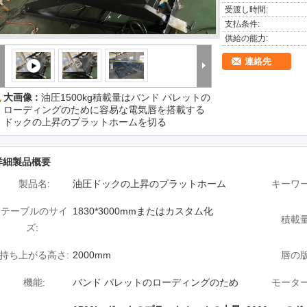
受渡し時間:
支払条件:
供給の能力:
連絡先
大画像 :
油圧1500kg積載量はバンド パレットの
ローディングのために容易な電気唇を搭載する
ドックの上昇のプラットホームを切る
詳細製品概要
製品名:
油圧ドックの上昇のプラットホーム
キーワー
テーブルのサイ
1830*3000mmまたはカスタム化
積載量
ズ:
持ち上がる高さ:
2000mm
唇の版
機能:
バンド パレットのローディングのため
モーター