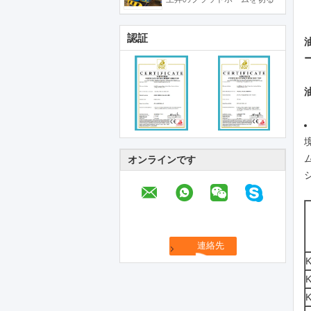
認証
オンラインです
K
K