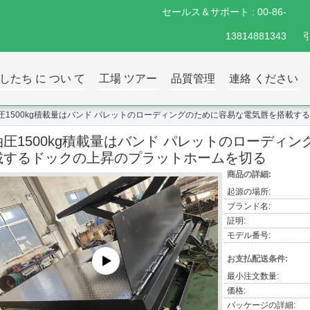
セールス＆サポート :
00-86-
13814881343
したち に つい て
工場 ツアー
品質管理
連絡 ください
圧1500kg積載量はバンド パレットのローディングのために容易な電気唇を搭載
油圧1500kg積載量はバンド パレットのローディ
載するドックの上昇のプラットホームを切る
商品の詳細:
起源の場所:
ブランド名:
証明:
モデル番号:
お支払配送条件:
最小注文数量:
価格:
パッケージの詳細: