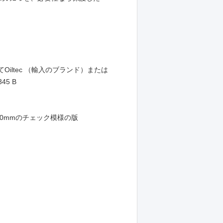
iltec （輸入のブランド）または
5 B
10mmのチェック模様の版