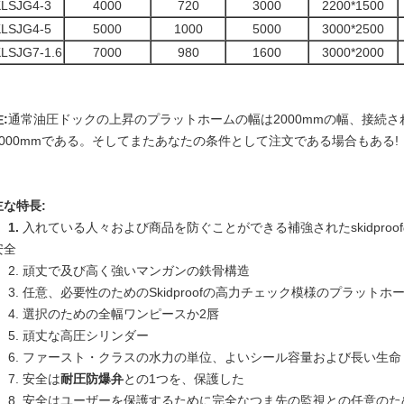
KLSJG4-3
4000
720
3000
2200*1500
KLSJG4-5
5000
1000
5000
3000*2500
LSJG7-1.6
7000
980
1600
3000*2000
:
通常
油圧ドックの上昇のプラットホームの
幅は2000mmの幅、接続
2000mmである。そしてまたあなたの条件として注文である場合もある!
主な特長:
1.
入れている人々および商品を防ぐことができる補強されたskidpro
安全
2. 頑丈で及び高く強いマンガンの鉄骨構造
3. 任意、必要性のためのSkidproofの高力チェック模様のプラット
4. 選択のための全幅ワンピースか2唇
5. 頑丈な高圧シリンダー
6. ファースト・クラスの水力の単位、よいシール容量および長い生命
7. 安全は
耐圧防爆弁
との1つを、保護した
8. 安全はユーザーを保護するために完全なつま先の監視との任意の