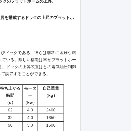
ドックのプラットホームの上昇
,
電気唇を搭載するドックの上昇のプラットホ
よびドックである。彼らは非常に困難な環
れている。険しい構造は車がプラットホー
う。
ドックの上昇装置はとの電気油圧制御
して調節することができる。
持ち上がる
モータ
自己重量
時間
ー
（kg）
（s）
（kw）
62
4.0
2400
32
4.0
1650
50
3.0
1600