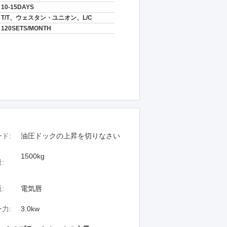
10-15DAYS
T/T、ウェスタン・ユニオン、L/C
120SETS/MONTH
ド:
油圧ドックの上昇を切りなさい
1500kg
:
:
電気唇
力:
3.0kw