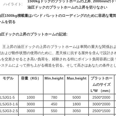
1500kgドックのプラットホームの上昇
,
2000mmの
ハイライト:
油圧ドックのプラットホームの上昇を切りなさい
油圧1500kg積載量はバンド パレットのローディングのために容易な
ームを切る
油圧ドックの上昇のプラットホームの
記述:
王上昇の油圧ドックの上昇のプラットホームは車間の重大な関係お
境および動作状態の使用のために、悪天候に抗する屋外を含んで設計さ
ムを交差させるとき高い負荷を、経験される特にポイント負荷容易に扱
システムによって持ち上がる構造を切る。そして高さはあなたの条件と
モデル
容量（KG）
Min.height
Max.height
プラットホー
ムのサイズ
L*W （mm）
KLSJG1-5
1000
780
5000
2500*2000
LSJG3-1.6
3000
450
1800
3000*2000
LSJG3-2.5
3000
550
3050
2500*1500