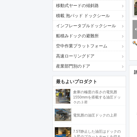
移動式ヤードの傾斜路
積載 泡パッド ドックシール
インフレータブルドックシール
船積みドックの避難所
空中作業プラットフォーム
高速ローリングドア
産業部門別のドア
最もよいプロダクト
倉庫の極度の長さの電気唇
1550mmを搭載する油圧ドッ
クの上昇
電気唇の油圧ドックの上昇
7.5T静止した油圧はドックの
上昇のプラットホームを切る