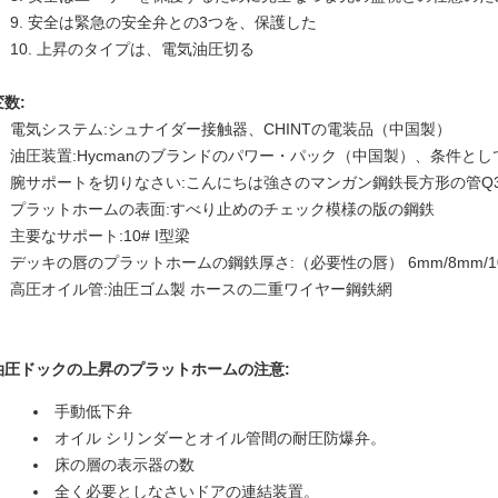
9. 安全は緊急の安全弁との3つを、保護した
10. 上昇のタイプは、電気油圧切る
変数:
電気システム:シュナイダー接触器、CHINTの電装品（中国製）
油圧装置:Hycmanのブランドのパワー・パック（中国製）、条件としてO
腕サポートを切りなさい:こんにちは強さのマンガン鋼鉄長方形の管Q34
プラットホームの表面:すべり止めのチェック模様の版の鋼鉄
主要なサポート:10# I型梁
デッキの唇のプラットホームの鋼鉄厚さ:（必要性の唇） 6mm/8mm/
高圧オイル管:油圧ゴム製 ホースの二重ワイヤー鋼鉄網
油圧ドックの上昇のプラットホームの
注意:
手動低下弁
オイル シリンダーとオイル管間の耐圧防爆弁。
床の層の表示器の数
全く必要としなさいドアの連結装置。