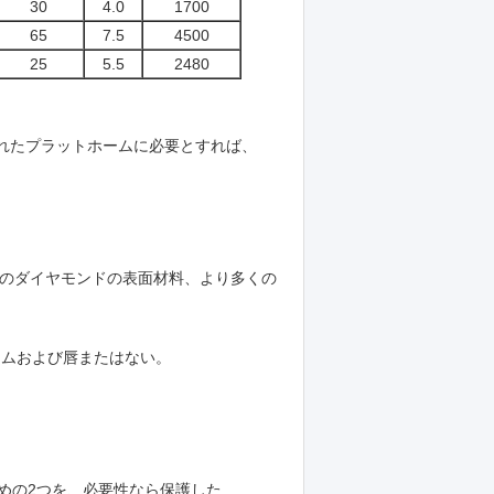
30
4.0
1700
65
7.5
4500
25
5.5
2480
されたプラットホームに必要とすれば、
ofのダイヤモンドの表面材料、より多くの
ホームおよび唇またはない。
ための2つを、必要性なら保護した