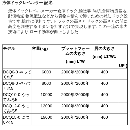
液体ドックレベルラー 記述:
液体ドックレベルメーカー
倉庫ドック,輸送駅,码頭,倉庫物流基地,
郵便輸送,物流配送などから貨物を積んで卸すための補助ドック設
備です.操作に便利です. トラックの高さとドックの高さとの間に
高度を調整するボタンを押すだけで実現します. この一流の水力
技術により,ロード効率が向上しました.
モデル
容量
(kg)
プラットフォー
唇の大きさ
ムの大きさ
(mm) L1*W1
(mm) L*W
UP ((
DCQ6-0 やって
6000
2000年*2000年
400
くれ5
DCQ8-0 やって
8000
2000年*2000年
400
くれ5
DCQ10-0 やっ
10000
2000年*2000年
400
てみろ5
DCQ12-0 やっ
12000
2000年*2000年
400
てみろ5
DCQ15-0 につ
15000
2000年*2000年
400
いて5