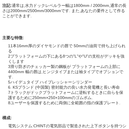
注記:
通常は,水力ドックレベルラー幅は1800mm / 2000mm,通常の長
さは2000mm/2500mm/3000mmです. また,あなたの要件として作る
ことができます.
主要な特徴:
11本16mm厚のダイヤモンドの唇で 50mmの油筒で持ち上げられ
る
2プラットフォームの下にある8つの"L"や"U"の支柱がデッキを強
くします
3滑り防ぎのチェッカー製の鋼板が プラットフォームの上部に
4400mm 幅の唇は,ヒンジタイプまたは袖タイプでオプションで
す.
5ハイデュタイブ ハイプレッシャーシリンダー
6. KSブランド (中国製) 密封能力の良い水力発電機と長い寿命
7トラックがドックプラットフォームに逆転するときに自らを保
護するために250mm×250×100mmのゴムボム.
8ユーザーを保護するために両側に全範囲の指の保護プレート.
構成:
電気システム:CHINTの電気部品で製造された上下ボタンを持つシ