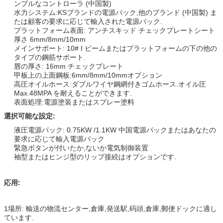
ンプルなコントローラ (中国製)
水力システム:KSブランドの電源パック,他のブランド (中国製) ま
たは顧客の要求に応じて輸入された電源パック.
プラットフォーム表面: アンチスキッド チェックプレートシート
厚さ 6mm/8mm/10mm
メインサポート: 10# I ビームまたはプラットフォームの下の他の
タイプの鋼筋サポート.
唇の厚さ: 16mm チェックプレート
甲板上の上面鋼板:6mm/8mm/10mmオプション
高圧オイルホース:ダブルワイヤ鋼網付きゴムホース.オイル圧
Max.48MPA を耐えることができます.
表面処理:電源塗装またはスプレー塗料
選択可能な設定:
液圧電源パック: 0.75KW /1.1KW 中国電源パックまたはあなたの
要求に応じて輸入電源パック
緊急ボタンが付いたか,ないか電気制御装置
袖型またはヒンジ型のリップ接続はオプションです.
応用:
1場所: 輸送の物流センター,倉庫,発送駅,码頭,倉庫,郵便ドックに適し
ています.