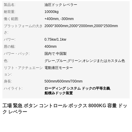
製品名:
油圧ドック レベラー
耐荷重:
10000kg
働く範囲:
+400mm, -300mm
プラットフォームの大き
2000*3000mm,2000*2000mm,2000*2500mm
さ:
パワー:
0.75kw/1.1kw
唇の幅:
400mm
パワー・パック:
国内で 中国製
色:
グレー,ブルー,グリーン,オレンジまたはカスタム色
リフト・アクチュエーシ
電動液圧モーター
ョン:
身長:
500mm/600mm/700mm
ローディング システム ドックの平等主義
ハイライト:
,
船積みドック装置
工場 緊急 ボタン コントロール ボックス 8000KG 容量 ドッ
ク レベラー