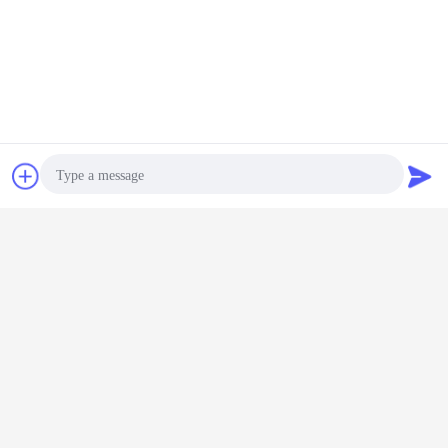
水力ドックレベルラー 安全注意事項:
1緊急停止ボタンを
2労働者の足を守るため,両側にある荷乗台装置に2枚の指の保護プレ
チャット
見積依頼
ートを置く.
3唇を壊して 兵士の安全を守ろう
4. 250×250×100mm バンパークッション トラックがプラットフォー
ムに逆転するときにドックレベルラー自身を保護するために.
5高圧ゴムオイルホース 鋼の2重網付き
Photo
6. 24V 低電圧で,ロードドック機器を操作する
Video Call
ローディング システム ドックの平等主義
船積みドック装置
札:
,
,
自動ドック レベラー
Audio Call
最高の価格で