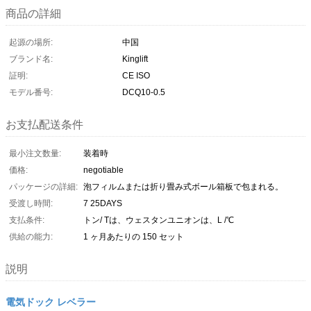
商品の詳細
起源の場所:
中国
ブランド名:
Kinglift
証明:
CE ISO
モデル番号:
DCQ10-0.5
お支払配送条件
最小注文数量:
装着時
価格:
negotiable
パッケージの詳細:
泡フィルムまたは折り畳み式ボール箱板で包まれる。
受渡し時間:
7 25DAYS
支払条件:
トン/ Tは、ウェスタンユニオンは、L /℃
供給の能力:
1 ヶ月あたりの 150 セット
説明
電気ドック レベラー